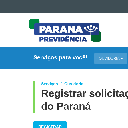
Ir para o conteúdo
PARANAPREVIDÊNCIA
Ir para a navegação
Ir para a busca
Mapa do site
Serviços para você!
OUVIDORIA
Serviços
Ouvidoria
Registrar solicit
do Paraná
REGISTRAR