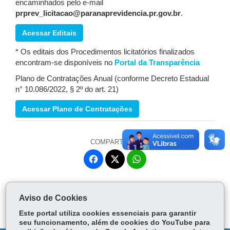
encaminhados pelo e-mail
prprev_licitacao@paranaprevidencia.pr.gov.br
.
Acessar Editais
* Os editais dos Procedimentos licitatórios finalizados
encontram-se disponíveis no
Portal da Transparência
Plano de Contratações Anual (conforme Decreto Estadual
n° 10.086/2022, § 2º do art. 21)
Acessar Plano de Contratações
COMPARTILHE:
Fa
W
ce
ha
Tw
bo
ts
Voltar
Início
Imprimir
Baixar
itt
ok
Ap
Aviso de Cookies
er
p
Este portal utiliza cookies essenciais para garantir
seu funcionamento, além de cookies do YouTube para