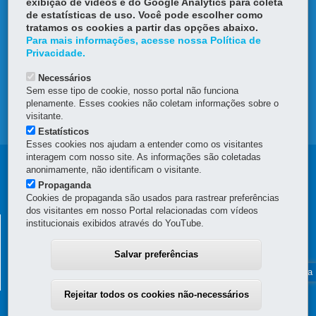
exibição de vídeos e do Google Analytics para coleta
de estatísticas de uso. Você pode escolher como
DENUNCIE CORRUPÇÃO
tratamos os cookies a partir das opções abaixo.
Para mais informações, acesse nossa Política de
OUVIDORIA
Privacidade.
Necessários
TRANSPARÊNCIA INSTITUCIONAL
Sem esse tipo de cookie, nosso portal não funciona
plenamente. Esses cookies não coletam informações sobre o
visitante.
MAPA DO SITE
Estatísticos
Esses cookies nos ajudam a entender como os visitantes
interagem com nosso site. As informações são coletadas
anonimamente, não identificam o visitante.
Propaganda
Cookies de propaganda são usados para rastrear preferências
dos visitantes em nosso Portal relacionadas com vídeos
SERVIÇO SOCIAL AUTÔNOMO -
institucionais exibidos através do YouTube.
PARANAPREVIDÊNCIA
Salvar preferências
Rua Inácio Lustosa, 700 - Bloco Previdenciário
80510-000
-
Curitiba
-
PR
MAPA
0800-643-0037
Rejeitar todos os cookies não-necessários